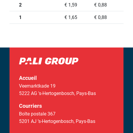
2
€ 1,59
€ 0,88
1
€ 1,65
€ 0,88
Accueil
Veemarktkade 19
5222 AG 's-Hertogenbosch,
Pays-Bas
Courriers
Boîte postale 367
5201 AJ ’s-Hertogenbosch,
Pays-Bas