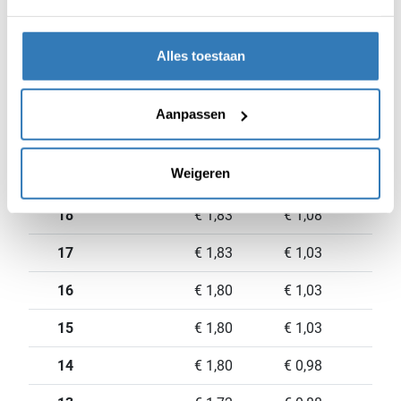
23
€ 1,94
€ 1,13
Alles toestaan
22
€ 1,92
€ 1,13
21
€ 1,88
€ 1,10
Aanpassen
20
€ 1,85
€ 1,08
Weigeren
19
€ 1,85
€ 1,08
18
€ 1,83
€ 1,08
17
€ 1,83
€ 1,03
16
€ 1,80
€ 1,03
15
€ 1,80
€ 1,03
14
€ 1,80
€ 0,98