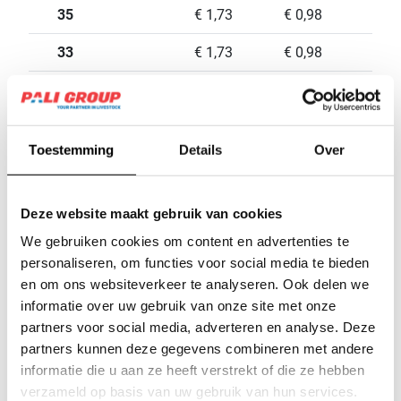
35
€ 1,73
€ 0,98
33
€ 1,73
€ 0,98
32
€ 1,73
€ 0,98
31
€ 1,73
€ 0,98
Toestemming
Details
Over
30
€ 1,73
€ 0,98
29
€ 1,73
€ 0,98
Deze website maakt gebruik van cookies
28
€ 1,76
€ 0,98
We gebruiken cookies om content en advertenties te
personaliseren, om functies voor social media te bieden
27
€ 1,81
€ 1,03
en om ons websiteverkeer te analyseren. Ook delen we
informatie over uw gebruik van onze site met onze
26
€ 1,94
€ 1,13
partners voor social media, adverteren en analyse. Deze
partners kunnen deze gegevens combineren met andere
25
€ 1,96
€ 1,13
informatie die u aan ze heeft verstrekt of die ze hebben
24
€ 1,96
€ 1,13
verzameld op basis van uw gebruik van hun services.