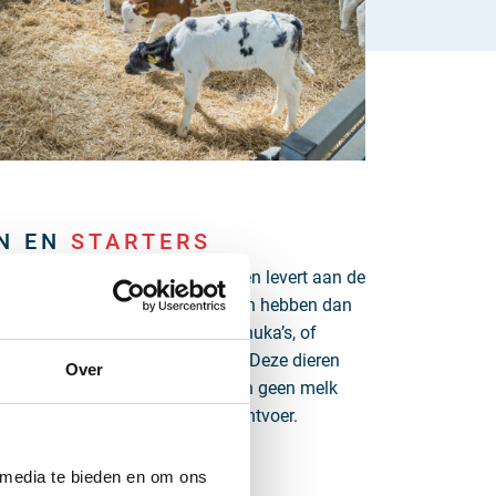
N EN
STARTERS
fneemt van de melkveehouderij en levert aan de
l 14 dagen oud. Sommige kalveren hebben dan
e worden om die reden ook wel nuka’s, of
Er is ook een categorie starters. Deze dieren
Over
 oud, zijn net ‘gespeend’, drinken geen melk
 een mengsel van ruw- en krachtvoer.
ERIJEN
EN VRIJE
 media te bieden en om ons