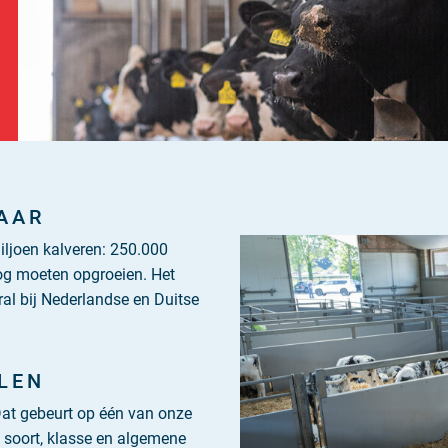
Nederlands
English
Deutsch
Français
AAR
Italiano
miljoen kalveren: 250.000
nog moeten opgroeien. Het
al bij Nederlandse en Duitse
LEN
Dat gebeurt op één van onze
 soort, klasse en algemene