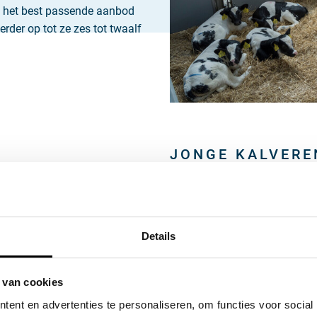
n het best passende aanbod
rder op tot ze zes tot twaalf
JONGE KALVERE
De kalveren die PALI Group a
kalverhouderij zijn minimaa
alleen nog melk gedronken. Z
‘nuchtere kalveren’, genoemd. 
Details
zijn tussen de 12 en 14 weken
meer maar worden gevoed met
 van cookies
CONTRACTHOUD
ent en advertenties te personaliseren, om functies voor social