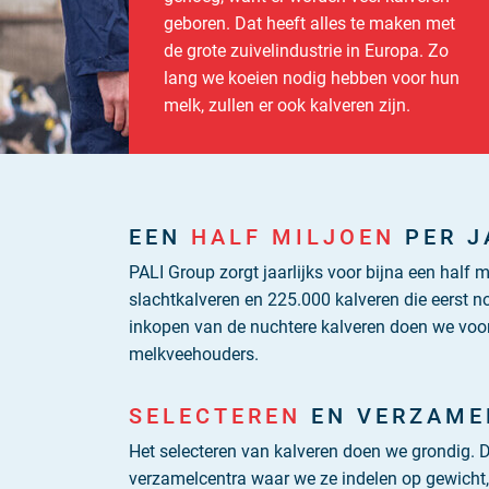
geboren. Dat heeft alles te maken met
de grote zuivelindustrie in Europa. Zo
lang we koeien nodig hebben voor hun
melk, zullen er ook kalveren zijn.
EEN
HALF MILJOEN
PER J
PALI Group zorgt jaarlijks voor bijna een half 
slachtkalveren en 225.000 kalveren die eerst 
inkopen van de nuchtere kalveren doen we voor
melkveehouders.
SELECTEREN
EN VERZAME
Het selecteren van kalveren doen we grondig. 
verzamelcentra waar we ze indelen op gewicht,