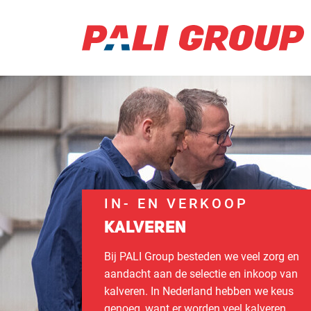
IN- EN VERKOOP
KALVEREN
Bij PALI Group besteden we veel zorg en
aandacht aan de selectie en inkoop van
kalveren. In Nederland hebben we keus
genoeg, want er worden veel kalveren