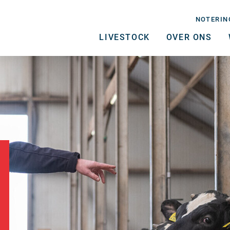
NOTERIN
LIVESTOCK
OVER ONS
Livestock
Over ons
Werken bij
Actueel
Contact
Noteringen
PALI Data