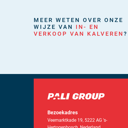
MEER WETEN OVER ONZE
WIJZE VAN
IN- EN
VERKOOP VAN KALVEREN
?
Bezoekadres
Veemarktkade 19
,
5222 AG 's-
Hertogenbosch,
Nederland