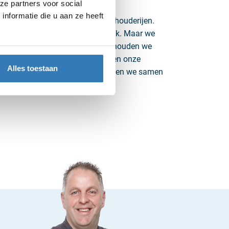
JEN
ze partners voor social
nformatie die u aan ze heeft
 zorgvuldig geselecteerde kalverhouderijen.
s hebben we een contractafspraak. Maar we
kalverhouders. Met allemaal onderhouden we
unnen ze rekenen op ons advies en onze
Alles toestaan
als het gaat om voeding. Zo werken we samen
ent in de sector.