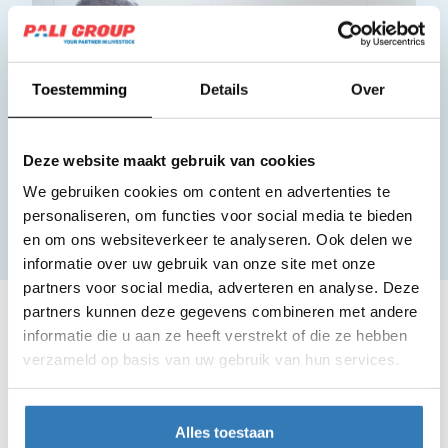
Toestemming
Details
Over
Deze website maakt gebruik van cookies
We gebruiken cookies om content en advertenties te
personaliseren, om functies voor social media te bieden
en om ons websiteverkeer te analyseren. Ook delen we
informatie over uw gebruik van onze site met onze
partners voor social media, adverteren en analyse. Deze
partners kunnen deze gegevens combineren met andere
VERPAKT
ZOALS JIJ HET WILT
informatie die u aan ze heeft verstrekt of die ze hebben
Het verpakken van de kalfsvleesproducten zonder
verzameld op basis van uw gebruik van hun services.
been hoort er ook bij. Dat doen we met zorg en met de
juiste verpakkingen voor optimale versheid. We bieden
een reeks aan mogelijkheden. Een greep:
Alles toestaan