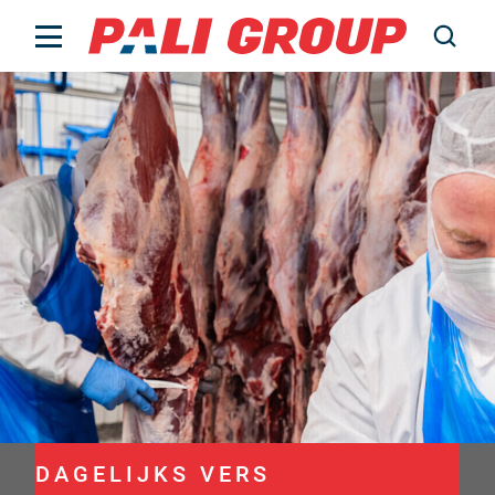
Livestock
Over ons
Werken bij
Actueel
Contact
Noteringen
PALI Data
DAGELIJKS VERS