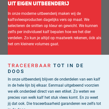
UIT EIGEN UITBEENDERIJ
Nederlands
In onze moderne uitbeenderij maken wij de
kalfsvleesproducten dagelijks vers op maat. We
English
selecteren de snitten op kleur en gewicht. We kunnen
zelfs per individueel kalf bepalen hoe we het dier
Deutsch
verdelen. Zo kun je altijd op maatwerk rekenen, óók als
Français
het om kleinere volumes gaat.
Italiano
TRACEERBAAR
TOT IN DE
DOOS
In onze uitbeenderij blijven de onderdelen van een kalf
in de hele lijn bij elkaar. Eenmaal uitgebeend voorzien
we elk onderdeel direct van een etiket. Zo weten we
precies van welk kalf het stuk vlees komt. En zo weet
jij dat ook. Die traceerbaarheid garanderen we zelfs tot